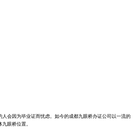
人会因为毕业证而忧虑。如今的成都九眼桥办证公司以一流的
体九眼桥位置。