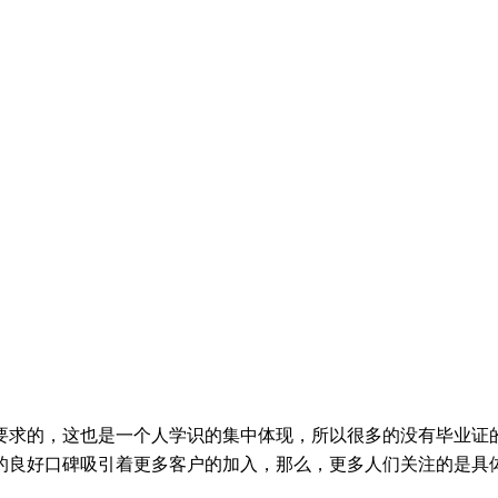
求的，这也是一个人学识的集中体现，所以很多的没有毕业证的
的良好口碑吸引着更多客户的加入，那么，更多人们关注的是具